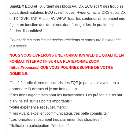
Sujet:DX ECG et TX urgent des blocs AV, DX ECG et TX des troubles
du cardiostimulateur, ECG systémiques, HyperK, Tachy QRS étroit, DX
et TX TSVN, TAP, Flutter, FA, WPW. Tous les contenus entièrement mis
à jour en fonction des dernières données, guides de pratiques et
études disponibles!
Cours offert à tous les médecins, résidents et autres professionnels
intéressés
NOUS VOUS LIVRERONS UNE FORMATION WEB DE QUALITÉ EN
FORMAT INTERACTIF SUR LA PLATEFORME ZOOM
(
https://zoom.us/
) QUE VOUS POURREZ SUIVRE DE VOTRE
DOMICILE.
“J’ai été particulièrement surpris des TQF, je pensais n’avoir rien à
apprendre là-dessus et je me trompais! »
“Très bons algorithmes pour les tachycardies. Les présentateurs ont
bien insisté sur les points importants.”
“Votre expérience est super, merci.”
“Très vivant, excellent communicateur, très belle complicité.”
“Les formateurs résument très clairement les chapitres.”
“Sollicite la participation. Très bien!”.