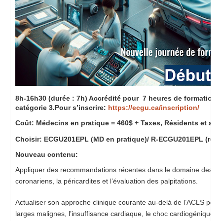
8h-16h30 (durée : 7h) Accrédité pour
7
heures de formation co
catégorie 3.
Pour s’inscrire:
https://ecgu.ca/inscription/
Coût: Médecins en pratique = 460$ + Taxes, Résidents et aut
Choisir: ECGU201EPL (MD en pratique)/ R-
ECGU201EPL
(rési
Nouveau contenu:
Appliquer des recommandations récentes dans le domaine des urg
coronariens, la péricardites et l’évaluation des palpitations.
Actualiser son approche clinique courante au-delà de l’ACLS pour 
larges malignes, l’insuffisance cardiaque, le choc cardiogénique, l