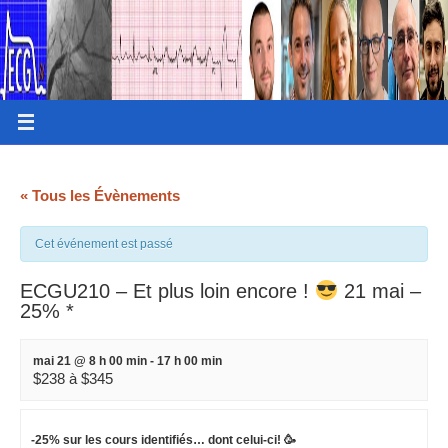
« Tous les Évènements
Cet événement est passé
ECGU210 – Et plus loin encore !
21 mai –
25% *
mai 21 @ 8 h 00 min
-
17 h 00 min
$238 à $345
-25% sur les cours identifiés… dont celui-ci! 🥳