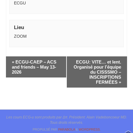
ECGU
Lieu
ZOOM
Navigation
«
ECGU-CAEP – ACS
ECGU: VITE… et lent.
Évènement
and friends – May 13-
Organisé pour l’équipe
2026
du CISSSMO –
INSCRIPTIONS
FERMÉES
»
Les cours ECG-u sont produits par Δπ. Président: Alain Vadeboncoeur MD.
Tous droits réservés.
PROPULSÉ PAR
PARABOLA
&
WORDPRESS.