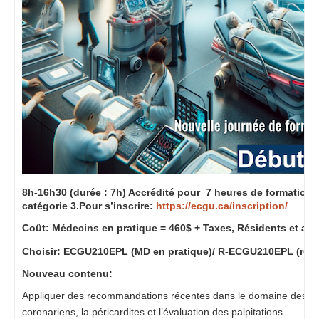
8h-16h30 (durée : 7h) Accrédité pour
7
heures de formation co
catégorie 3.
Pour s’inscrire:
https://ecgu.ca/inscription/
Coût: Médecins en pratique = 460$ + Taxes, Résidents et aut
Choisir: ECGU210EPL (MD en pratique)/ R-
ECGU210EPL
(rési
Nouveau contenu:
Appliquer des recommandations récentes dans le domaine des urg
coronariens, la péricardites et l’évaluation des palpitations.