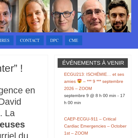
IRES
CONTACT
DPC
CME
ÉVÉNEMENTS À VENIR
er” !
ECGU213: ISCHÉMIE… et ses
amies
– *** 9 *** septembre
rgence en
2026 – ZOOM
septembre 9 @ 8 h 00 min
-
17
David
h 00 min
. La
CAEP-ECGU-911 – Critical
euses
Cardiac Emergencies – October
1st – ZOOM
rriel du