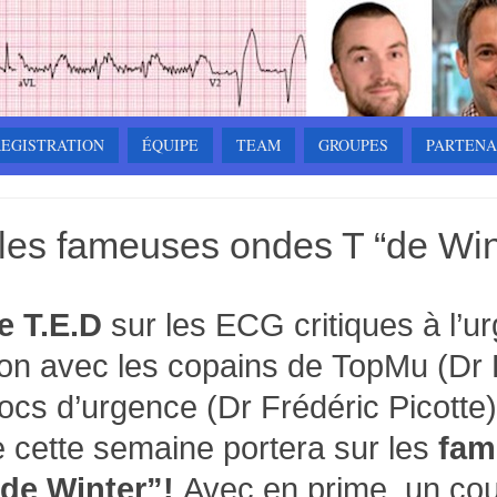
 REGISTRATION
ÉQUIPE
TEAM
GROUPES
PARTENA
les fameuses ondes T “de Wint
e T.E.D
sur les ECG critiques à l’u
ion avec les copains de
TopMu
(Dr 
ocs d’urgence
(Dr Frédéric Picotte)
 cette semaine portera sur les
fam
de Winter”!
Avec en prime, un cou