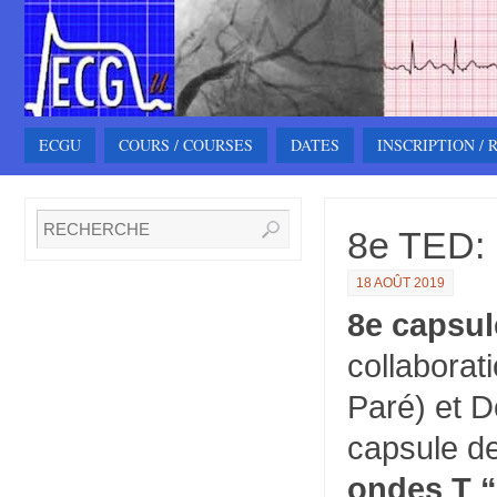
ECGU
COURS / COURSES
DATES
INSCRIPTION /
8e TED: 
18 AOÛT 2019
8e capsul
collaborat
Paré) et
D
capsule de
ondes T “